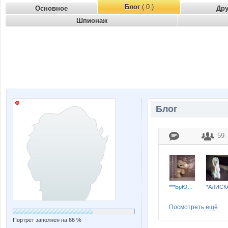
Блог
( 0 )
Основное
Др
Шпионаж
Блог
59
***БрЮнЕтОчКа***
*АЛИСК
Посмотреть ещё
Портрет заполнен на 66 %