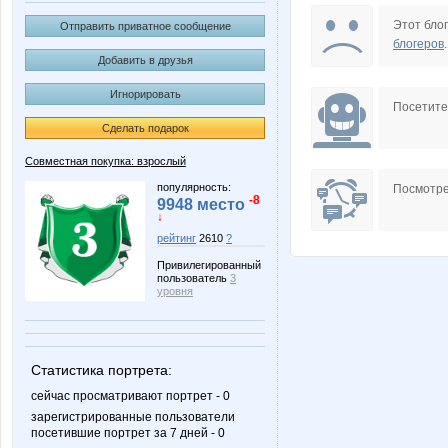
AnnaSi
Anna
Этот блог
Отправить приватное сообщение
блогеров
.
Добавить в друзья
Игнорировать
Golden beach
KRASO
Посетит
Сделать подарок
Совместная покупка: взрослый
Lyolya5
MA
популярность:
Посмотре
-8
9948 место
↓
рейтинг
2610
?
Привилегированный
Nayada3881
OLING
пользователь
3
уровня
Sova 777
TAFIK
Статистика портрета:
сейчас просматривают портрет - 0
зарегистрированные пользователи
посетившие портрет за 7 дней - 0